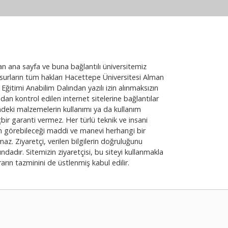
an ana sayfa ve buna bağlantılı üniversitemiz
nsurların tüm hakları Hacettepe Üniversitesi Alman
 Eğitimi Anabilim Dalından yazılı izin alınmaksızın
an kontrol edilen internet sitelerine bağlantılar
ndeki malzemelerin kullanımı ya da kullanım
çbir garanti vermez. Her türlü teknik ve insani
sinin görebileceği maddi ve manevi herhangi bir
. Ziyaretçi, verilen bilgilerin doğruluğunu
dır. Sitemizin ziyaretçisi, bu siteyi kullanmakla
rın tazminini de üstlenmiş kabul edilir.