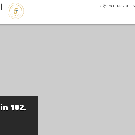
İ
Öğrenci
Mezun
A
in 102.