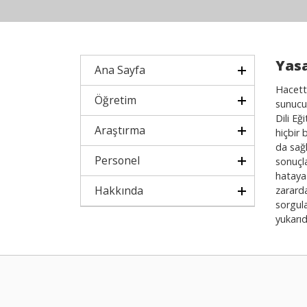
Yasa
Ana Sayfa
Hacette
Öğretim
sunucul
Dili Eğ
Araştırma
hiçbir 
da sağl
Personel
sonuçla
hataya 
Hakkında
zararda
sorgul
yukarıd