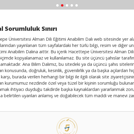
l Sorumluluk Sınırı
pe Üniversitesi Alman Dili Eğitimi Anabilim Dalı web sitesinde yer al
arından yayınlanan tüm sayfalardaki her türlü bilgi, resim ve diğer u
itimi Anabilim Dalına aittir. Bu içerik Hacettepe Üniversitesi Alman Dili
biçimde kopyalanamaz ve kullanılamaz. Bu site üçüncü şahıslar tarafınd
amaktadır. Ana Bilim Dalımız, bu sitedeki ya da üçüncü şahıs siteleri
rı konusunda, doğruluk, kesinlik, güvenilirlik ya da başka açılardan hi
karşı, burada verilen herhangi bir bilgi ile ilgili olarak site ziyaretçi
n kurumumuz nezdinde özel veya tüzel bir kişinin sorumluğu bulunamaz
amak ihtiyacı duyduğu takdirde başka kaynaklardan yararlanmak zorunda
a belirtilen uyarıları anlamış ve doğabilecek tüm maddi ve manevi zara